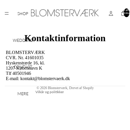
Varer i alt 
SHOP
indkøbsku
0
Kontaktinformation
WEDDING
Politik om beskyttelse af persondata
BLOMSTERVÆRK
CVR. Nr. 41601035
Kontaktinformation
Hyskenstræde 16, kl.
Refusionspolitik
CONTACT
1207 København K
Tlf 40501946
Leveringspolitik
E-mail: kontakt@blomstervaerk.dk
Servicevilkår
© 2026
Blomsterværk
, Drevet af Shopify
Vilkår og politikker
MERE