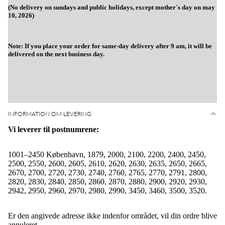
(No delivery on sundays and public holidays, except mother´s day on may
10, 2026)
Note: If you place your order for same-day delivery after 9 am, it will be
delivered on the next business day.
INFORMATION OM LEVERING
Vi leverer til postnumrene:
1001–2450 København, 1879, 2000, 2100, 2200, 2400, 2450,
2500, 2550, 2600, 2605, 2610, 2620, 2630, 2635, 2650, 2665,
2670, 2700, 2720, 2730, 2740, 2760, 2765, 2770, 2791, 2800,
2820, 2830, 2840, 2850, 2860, 2870, 2880, 2900, 2920, 2930,
2942, 2950, 2960, 2970, 2980, 2990, 3450, 3460, 3500, 3520.
Er den angivede adresse ikke indenfor området, vil din ordre blive
annuleret.