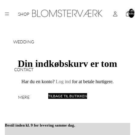
Varer i alt 
SHOP
indkøbsku
0
WEDDING
Din indkøbskurv er tom
CONTACT
Har du en konto?
Log ind
for at betale hurtigere.
TILBAGE TIL BUTIKKEN
MERE
Bestil inden kl. 9 for levering samme dag.