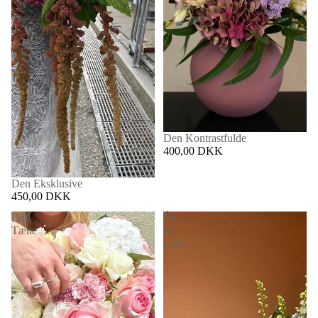
Den Kontrastfulde
400,00 DKK
Den Eksklusive
450,00 DKK
Den
Én
Tætte
af
Hver