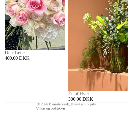
Den Tætte
400,00 DKK
Politik om beskyttelse af persondata
Kontaktinformation
Refusionspolitik
Leveringspolitik
Én af Hver
Servicevilkår
300,00 DKK
© 2026
Blomsterværk
, Drevet af Shopify
Vilkår og politikker